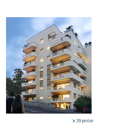
שמשון 39 א׳​