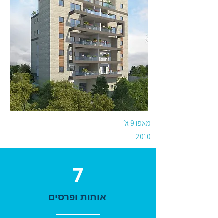
מאפו 9 א׳
2010
7
אותות ופרסים