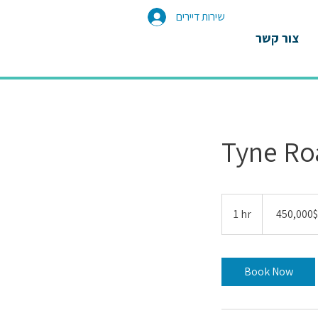
שירות דיירים
צור קשר
Tyne Ro
450,000
דולר
1 hr
1
‏450,000 ‏$
אמריקאי
h
Book Now